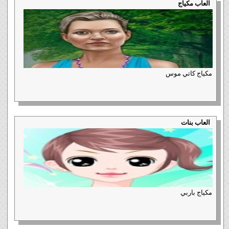
العاب مكياج
مكياج كاتي موس
العاب بنات
مكياج باربي