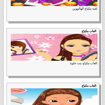
لعبة مكياج الهالووين
العاب مكياج
العاب مكياج بنت حلوة
العاب مكياج