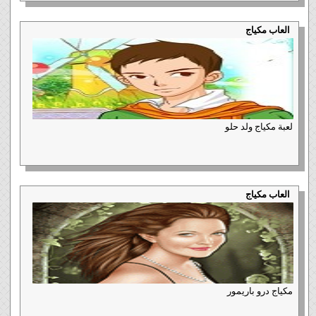
العاب مكياج
لعبة مكياج ولد حلو
العاب مكياج
مكياج درو باريمور